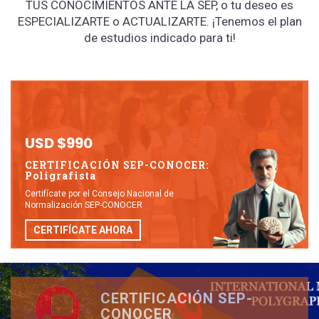
TUS CONOCIMIENTOS ANTE LA SEP, o tu deseo es
ESPECIALIZARTE o ACTUALIZARTE. ¡Tenemos el plan
de estudios indicado para ti!
USD $990
CERTIFICACIÓN SEP-CONOCER:
Poligrafista
Certifícate por el Consejo Nacional de
Normalización SEP-CONOCER
CERTIFÍCATE AHORA
CERTIFICACIÓN SEP-
CONOCER