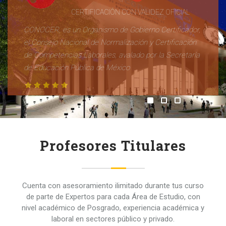
CERTIFICACIÓN CON VALIDEZ OFICIAL
CONOCER, es un Organismo de Gobierno Certificador,
el Consejo Nacional de Normalización y Certificación
de Competencias Laborales, avalado por la Secretaría
de Educación Pública de México
Profesores Titulares
Cuenta con asesoramiento ilimitado durante tus curso
de parte de Expertos para cada Área de Estudio, con
nivel académico de Posgrado, experiencia académica y
laboral en sectores público y privado.